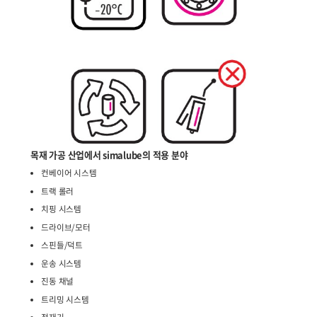
둥근 톱의 스핀들은 2개의 simalube 125ml 자