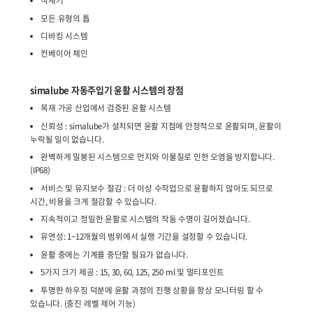
컨베이어 벨트의 Y볼 베어링 유닛에는 윤활유가 지