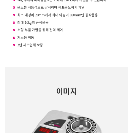
뛰어난 성능의 경량 
무게가 3.5kg에 불과한 시마섬® IH 025 VOLCANO
인덕션 히터입니다.
특허 기술로 초경량 구조에서 뛰어난 가열 성능을 제공
최대 외경이 160mm인 베어
무게가 최대 10kg인 베어링을 가열하는 데 
휴대용, 소형 및 초경량(3.5kg) - 휴대용 가방이